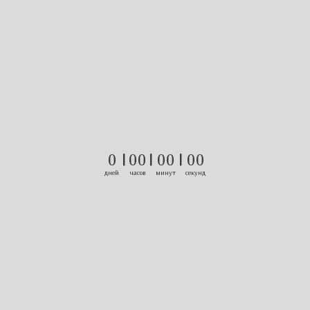
0
|
0
0
|
0
0
|
0
0
дней
часов
минут
секунд