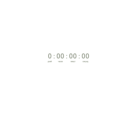
0
:
0
0
:
0
0
:
0
0
дней
часов
минут
секунд