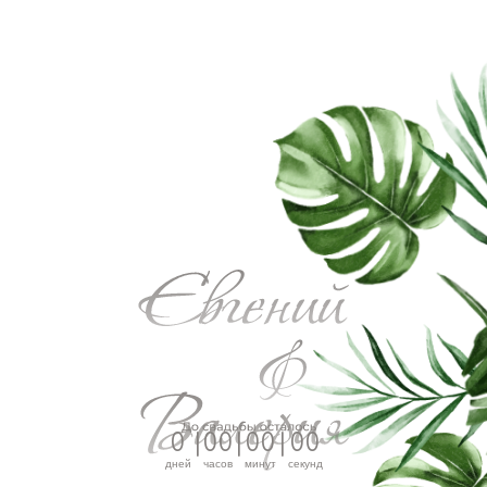
0
|
0
0
|
0
0
|
0
0
дней
часов
минут
секунд