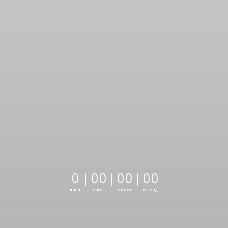
0
|
0
0
|
0
0
|
0
0
дней
часов
минут
секунд