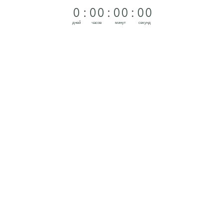
0
:
0
0
:
0
0
:
0
0
дней
часов
минут
секунд