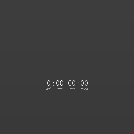
0
:
0
0
:
0
0
:
0
0
дней
часов
минут
секунд