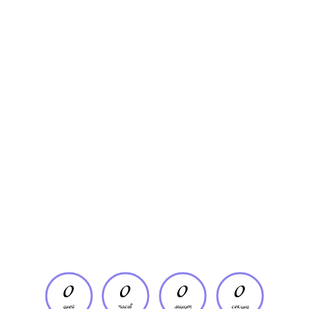
0
0
0
0
дней
часов
минут
секунд